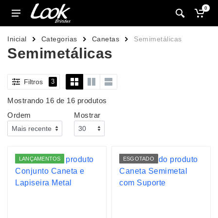
0
Inicial
Categorias
Canetas
Semimetálicas
Semimetálicas
Filtros
3
Mostrando 16 de 16 produtos
Ordem
Mostrar
LANÇAMENTOS
ESGOTADO