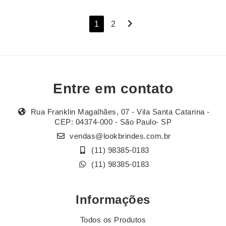
Navegação
1
2
por
posts
Entre em contato
Rua Franklin Magalhães, 07 - Vila Santa Catarina -
CEP: 04374-000 - São Paulo- SP
vendas@lookbrindes.com.br
(11) 98385-0183
(11) 98385-0183
Informações
Todos os Produtos