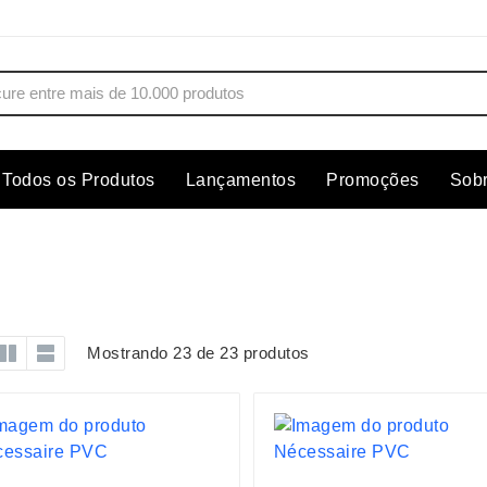
Todos os Produtos
Lançamentos
Promoções
Sob
s
Copos
Estojos
Cozinha
Ferrament
dores
Cuidados Pessoais
Fones de 
Escritório
Guarda-Ch
Mostrando 23 de 23 produtos
s
Espelhos
Informática
os
Esporte
Kit Churra
os Executivos
Esporte e Jogos
Kit Queijo
Esteiras
Lanternas 