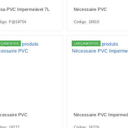
lsa PVC Impermeável 7L
Nécessaire PVC
digo: P@18754
Código: 18810
NÇAMENTOS
LANÇAMENTOS
cessaire PVC
Nécessaire PVC Impermeá
igo: 18777
Código: 18776