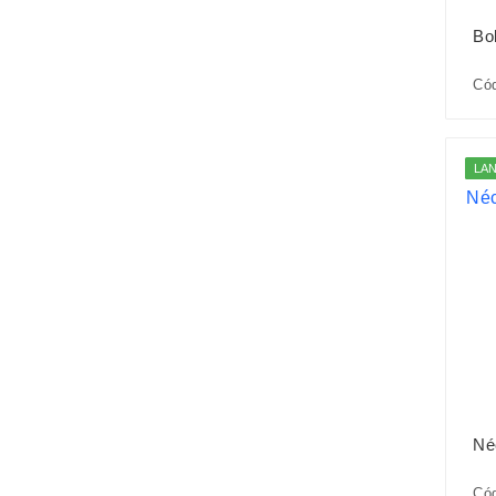
Bo
Có
LA
Né
Cód