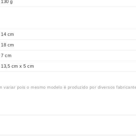
130 g
14 cm
18 cm
7 cm
13,5 cm x 5 cm
 variar pois o mesmo modelo é produzido por diversos fabricant