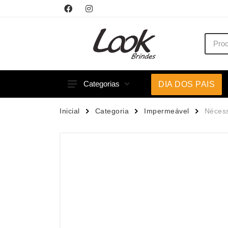
Categorias
DIA DOS PAIS
Acessórios p/ Celular
Caneca
Inicial
Categoria
Impermeável
Néces
Acessórios para Carros
Canetas
Bar e Bebidas
Carrega
Blocos e Cadernetas
Casa
Bolsas Térmicas
Chapéu
Bonés
Chaveir
Brinquedos
Conjunt
Caixas de Som
Cooler