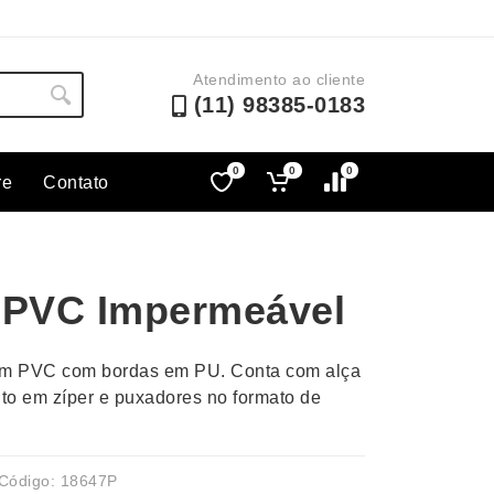
Atendimento ao cliente
(11) 98385-0183
0
0
0
re
Contato
Lápis e Lapiseiras
Nécessa
as
Leques
Pastas
 PVC Impermeável
Ouvido
Linha Ecológica
Pen Dri
uva
Linha Feminina
Petisqu
em PVC com bordas em PU. Conta com alça
 e Telefonia
Linha Masculina
Pets
to em zíper e puxadores no formato de
sco
Malas Mochilas Bolsas
Plaquin
Microfones
Porta C
e Luminárias
Moda e Estilo
Porta Re
Código: 18647P