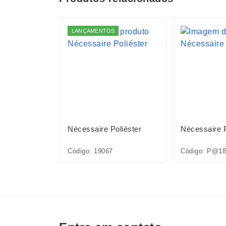
S
LANÇAMENTOS
Nylon Oxford
Nécessaire Poliéster
Nécessaire
0N
Código: 19067
Código: P@1