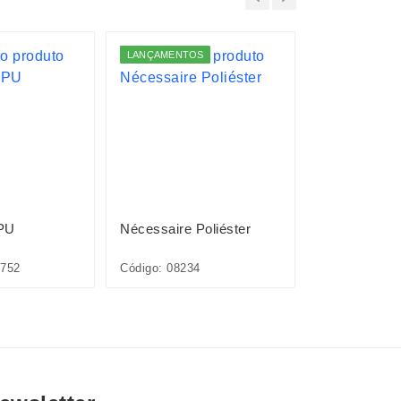
LANÇAMENTOS
LANÇAMENTO
 PU
Nécessaire Poliéster
Nécessaire P
Holográfica
752
Código: 08234
Código: 08068