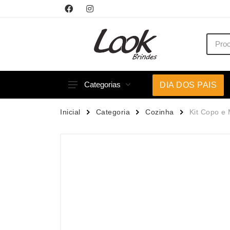
Categorias
DIA DOS PAIS
Acessórios p/ Celular
Caneca
Inicial
Categoria
Cozinha
Kit Copo e
Acessórios para Carros
Canetas
Bar e Bebidas
Carrega
Blocos e Cadernetas
Casa
Bolsas Térmicas
Chapéu
Bonés
Chaveir
Brinquedos
Conjunt
Caixas de Som
Cooler