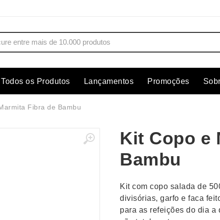
Todos os Produtos
Lançamentos
Promoções
Sob
s
Copos
Estojos
 Marmita Fibra de Bambu
Cozinha
Ferrament
Kit Copo e 
dores
Cuidados Pessoais
Fones de 
Escritório
Guarda-Ch
Bambu
s
Espelhos
Informática
os
Esporte
Kit Churra
Kit com copo salada de 50
os Executivos
Esporte e Jogos
Kit Queijo
divisórias, garfo e faca fe
para as refeições do dia a 
Esteiras
Lanternas 