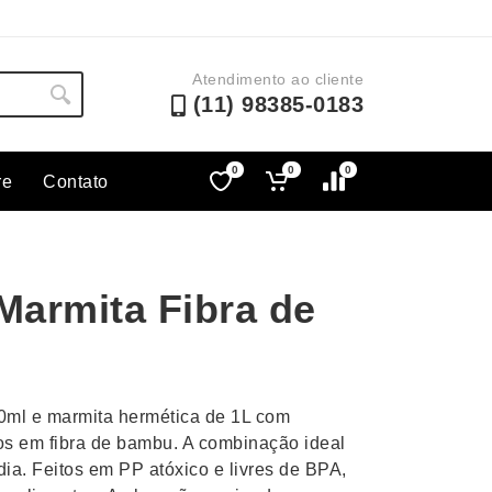
Atendimento ao cliente
(11) 98385-0183
0
0
0
re
Contato
Lápis e Lapiseiras
Nécessa
as
Leques
Pastas
Marmita Fibra de
Ouvido
Linha Ecológica
Pen Dri
uva
Linha Feminina
Petisqu
 e Telefonia
Linha Masculina
Pets
sco
Malas Mochilas Bolsas
Plaquin
0ml e marmita hermética de 1L com
Microfones
Porta C
itos em fibra de bambu. A combinação ideal
dia. Feitos em PP atóxico e livres de BPA,
e Luminárias
Moda e Estilo
Porta Re