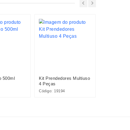
o 500ml
Kit Prendedores Multiuso
Kit Queijo 3
4 Peças
Código: 19194
Código: 15087