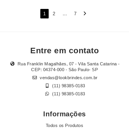
Navegação
1
2
…
7
por
posts
Entre em contato
Rua Franklin Magalhães, 07 - Vila Santa Catarina -
CEP: 04374-000 - São Paulo- SP
vendas@lookbrindes.com.br
(11) 98385-0183
(11) 98385-0183
Informações
Todos os Produtos