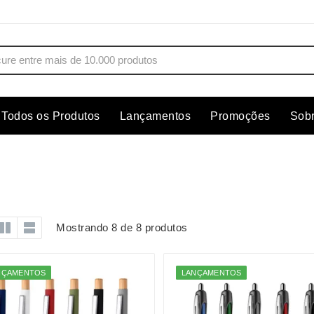
Todos os Produtos
Lançamentos
Promoções
Sob
s
Copos
Estojos
Cozinha
Ferrament
dores
Cuidados Pessoais
Fones de 
Escritório
Guarda-Ch
Mostrando 8 de 8 produtos
s
Espelhos
Informática
os
Esporte
Kit Churra
NÇAMENTOS
LANÇAMENTOS
os Executivos
Esporte e Jogos
Kit Queijo
Esteiras
Lanternas 