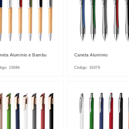
neta Alumínio e Bambu
Caneta Alumínio
igo: 15084
Código: 15079