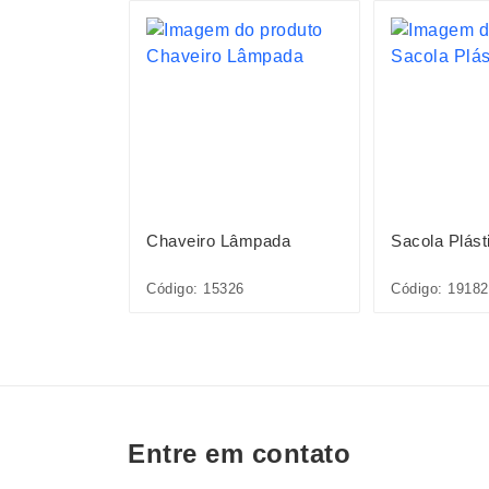
S
aminado
Chaveiro Lâmpada
Sacola Plást
Código: 15326
Código: 1918
Entre em contato