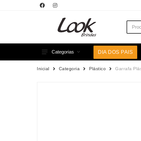
Categorias
DIA DOS PAIS
Acessórios p/ Celular
Caneca
Inicial
Categoria
Plástico
Garrafa Plá
Acessórios para Carros
Canetas
Bar e Bebidas
Carrega
Blocos e Cadernetas
Casa
Bolsas Térmicas
Chapéu
Bonés
Chaveir
Brinquedos
Conjunt
Caixas de Som
Cooler