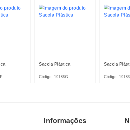
ica
Sacola Plástica
Sacola Plást
2P
Código: 19186G
Código: 1918
Informações
N