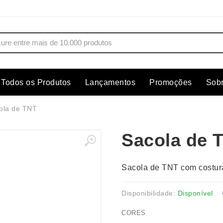
Todos os Produtos
Lançamentos
Promoções
Sob
s
Copos
Estojos
ola de TNT
Cozinha
Ferrament
Sacola de 
dores
Cuidados Pessoais
Fones de 
Escritório
Guarda-Ch
Sacola de TNT com costura
s
Espelhos
Informática
os
Esporte
Kit Churra
Disponibilidade:
Disponível
os Executivos
Esporte e Jogos
Kit Queijo
CORES
Esteiras
Lanternas 