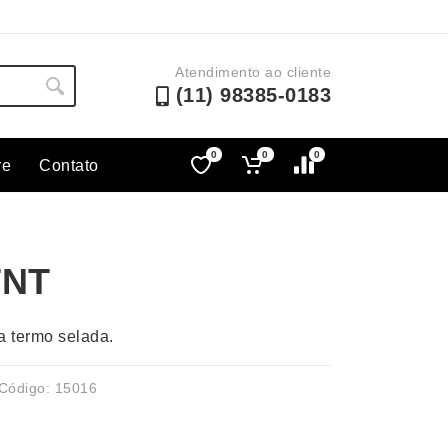
Atendimento ao cliente
(11) 98385-0183
0
0
0
re
Contato
Lápis e Lapiseiras
Nécessa
as
Leques
Pastas
TNT
Ouvido
Linha Ecológica
Pen Dri
uva
Linha Feminina
Petisqu
 termo selada.
 e Telefonia
Linha Masculina
Pets
sco
Malas Mochilas Bolsas
Plaquin
Código: 15016
Microfones
Porta C
e Luminárias
Moda e Estilo
Porta Re