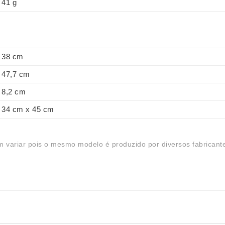
41 g
38 cm
47,7 cm
8,2 cm
34 cm x 45 cm
 variar pois o mesmo modelo é produzido por diversos fabricant