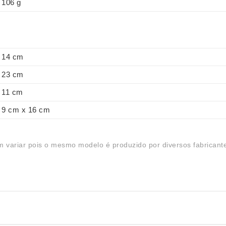
106 g
14 cm
23 cm
11 cm
9 cm x 16 cm
 variar pois o mesmo modelo é produzido por diversos fabricant