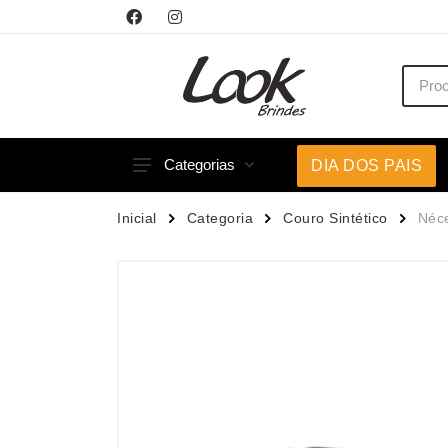
Categorias
DIA DOS PAIS
Acessórios p/ Celular
Caneca
Inicial
Categoria
Couro Sintético
Néce
Acessórios para Carros
Canetas
Bar e Bebidas
Carrega
Blocos e Cadernetas
Casa
Bolsas Térmicas
Chapéu
Bonés
Chaveir
Brinquedos
Conjunt
Caixas de Som
Cooler