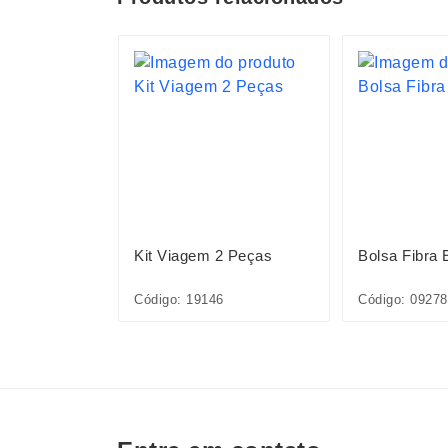
S
ord 18L
Kit Viagem 2 Peças
Bolsa Fibra 
Código: 19146
Código: 09278