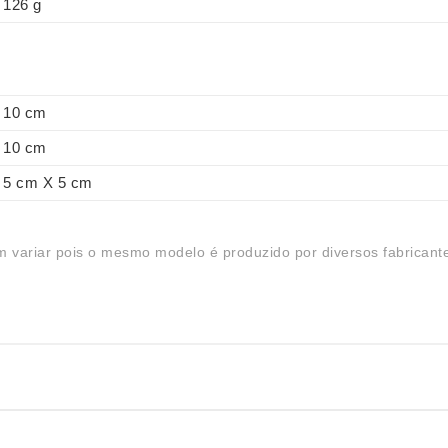
126 g
10 cm
10 cm
5 cm X 5 cm
 variar pois o mesmo modelo é produzido por diversos fabricant