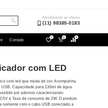
Atendimento ao cliente
(11) 98385-0183
0
0
0
re
Contato
Lápis e Lapiseiras
Nécessa
as
Leques
Pastas
ficador com LED
Ouvido
Linha Ecológica
Pen Dri
uva
Linha Feminina
Petisqu
ônico com led que muda de cor. Acompanha
 e Telefonia
Linha Masculina
Pets
bo USB. Capacidade para 130ml de água.
sco
Malas Mochilas Bolsas
Plaquin
vestido por adesivo caracterizando
Microfones
Porta C
DC5V e Taxa de consumo de 2W. O produto
ona somente com o cabo USB conectado a
e Luminárias
Moda e Estilo
Porta Re