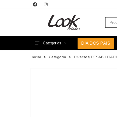
Categorias
DIA DOS PAIS
Acessórios p/ Celular
Caneca
Inicial
Categoria
Diversos(DESABILITAD
Acessórios para Carros
Canetas
Bar e Bebidas
Carrega
Blocos e Cadernetas
Casa
Bolsas Térmicas
Chapéu
Bonés
Chaveir
Brinquedos
Conjunt
Caixas de Som
Cooler