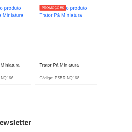
PROMOÇÕES
Miniatura
Trator Pá Miniatura
Guindaste Mi
INQ166
Código: P$BRINQ168
Código: P$BR
ewsletter