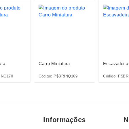
ura
Carro Miniatura
Escavadeira 
INQ170
Código: P$BRINQ169
Código: P$BR
Informações
N