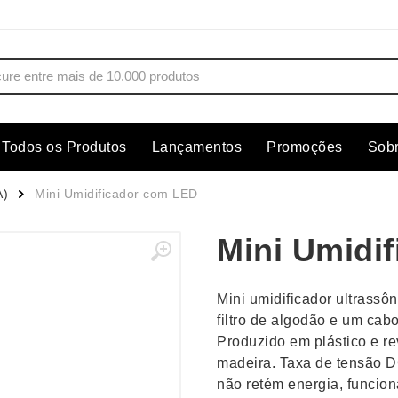
Todos os Produtos
Lançamentos
Promoções
Sob
s
Copos
Estojos
A)
Mini Umidificador com LED
Cozinha
Ferrament
Mini Umidi
dores
Cuidados Pessoais
Fones de 
Escritório
Guarda-Ch
Mini umidificador ultrass
s
Espelhos
Informática
filtro de algodão e um ca
os
Esporte
Kit Churra
Produzido em plástico e re
os Executivos
Esporte e Jogos
Kit Queijo
madeira. Taxa de tensão 
não retém energia, funci
Esteiras
Lanternas 