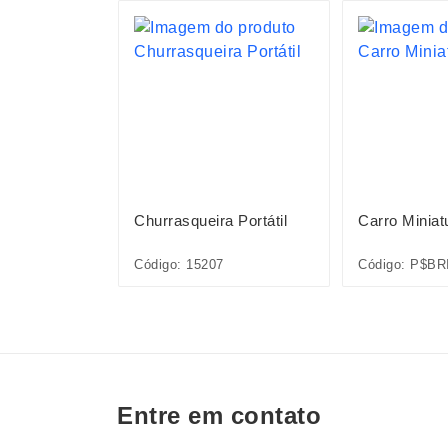
niatura
Churrasqueira Portátil
Carro Miniat
INQ160-MIS
Código: 15207
Código: P$BR
Entre em contato