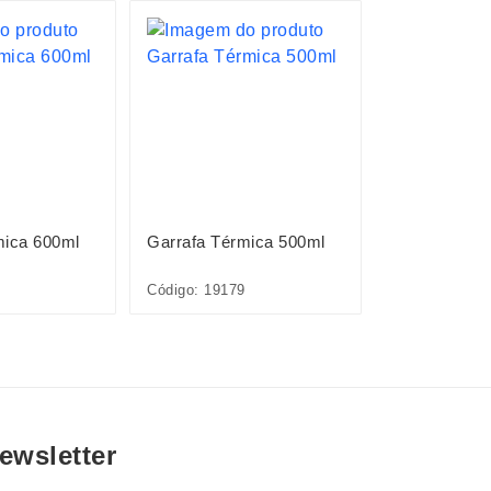
mica 600ml
Garrafa Térmica 500ml
Garrafa Térm
Código: 19179
Código: 1867
ewsletter