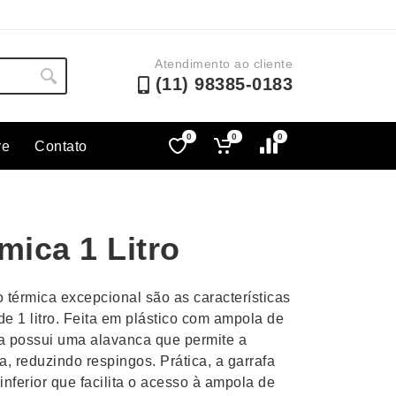
Atendimento ao cliente
(11) 98385-0183
0
0
0
re
Contato
Lápis e Lapiseiras
Nécessa
as
Leques
Pastas
mica 1 Litro
Ouvido
Linha Ecológica
Pen Dri
uva
Linha Feminina
Petisqu
 térmica excepcional são as características
 e Telefonia
Linha Masculina
Pets
e 1 litro. Feita em plástico com ampola de
sco
Malas Mochilas Bolsas
Plaquin
la possui uma alavanca que permite a
Microfones
Porta C
a, reduzindo respingos. Prática, a garrafa
inferior que facilita o acesso à ampola de
e Luminárias
Moda e Estilo
Porta Re