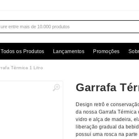
Todos os Produtos
Lançamentos
Promoções
Sob
s
Copos
Estojos
rafa Térmica 1 Litro
Cozinha
Ferrament
Garrafa Tér
dores
Cuidados Pessoais
Fones de 
Escritório
Guarda-Ch
Design retrô e conservação
s
Espelhos
Informática
da nossa Garrafa Térmica d
os
Esporte
Kit Churra
vidro e alça de madeira, e
os Executivos
Esporte e Jogos
Kit Queijo
liberação gradual da bebid
possui uma rosca na parte 
Esteiras
Lanternas 