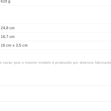
619 g
24,8 cm
16,7 cm
16 cm x 3,5 cm
 variar pois o mesmo modelo é produzido por diversos fabricant