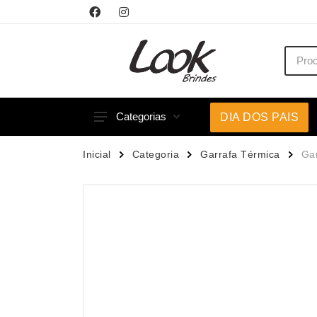
Categorias
DIA DOS PAIS
Acessórios p/ Celular
Caneca
Inicial
Categoria
Garrafa Térmica
Gar
Acessórios para Carros
Canetas
Bar e Bebidas
Carrega
Blocos e Cadernetas
Casa
Bolsas Térmicas
Chapéu
Bonés
Chaveir
Brinquedos
Conjunt
Caixas de Som
Cooler