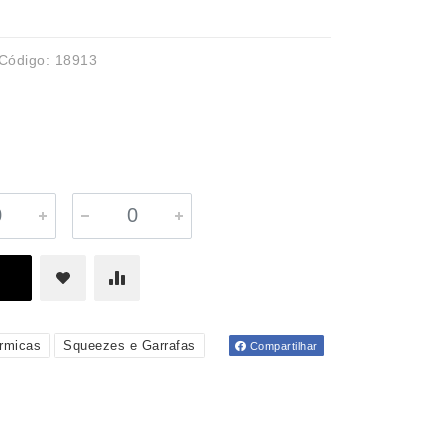
Código: 18913
rmicas
Squeezes e Garrafas
Compartilhar