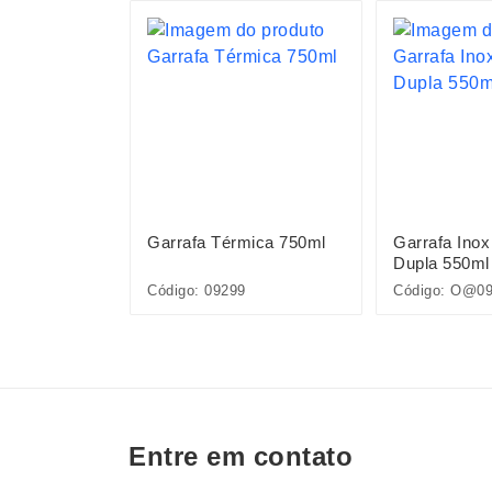
mica 550ml
Garrafa Térmica 750ml
Garrafa Inox
Dupla 550ml
284
Código: 09299
Código: O@0
Entre em contato