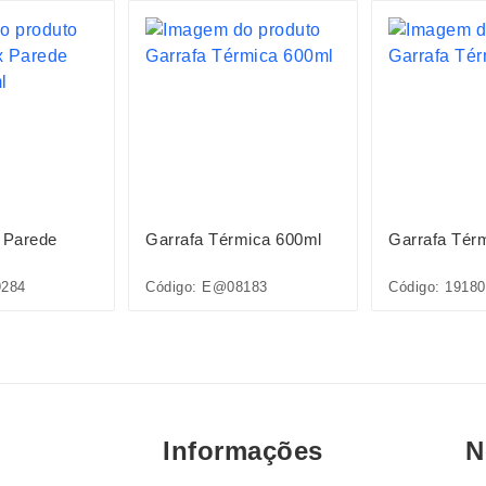
 Parede
Garrafa Térmica 600ml
Garrafa Tér
9284
Código: E@08183
Código: 19180
Informações
N