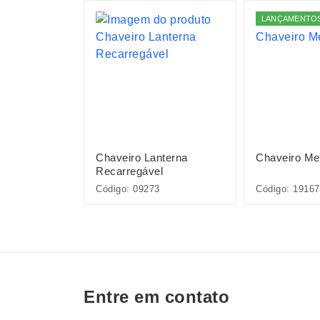
LANÇAMENTO
pivara
Chaveiro Lanterna
Chaveiro Met
Recarregável
INQ130-MIS
Código: 09273
Código: 19167
Entre em contato