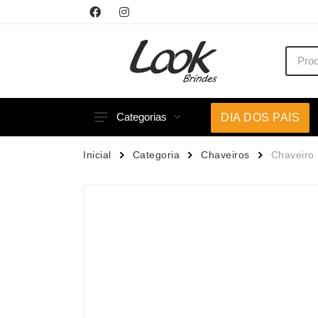
Categorias
DIA DOS PAIS
Acessórios p/ Celular
Caneca
Inicial
Categoria
Chaveiros
Chaveiro 
Acessórios para Carros
Canetas
Bar e Bebidas
Carrega
Blocos e Cadernetas
Casa
Bolsas Térmicas
Chapéu
Bonés
Chaveir
Brinquedos
Conjunt
Caixas de Som
Cooler