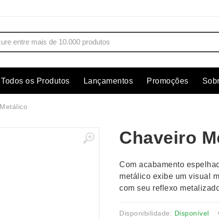
Todos os Produtos
Lançamentos
Promoções
Sob
s
Copos
Estojos
Metálico
Cozinha
Ferrament
Chaveiro M
dores
Cuidados Pessoais
Fones de 
Escritório
Guarda-Ch
Com acabamento espelhado
s
Espelhos
Informática
metálico exibe um visual m
os
Esporte
Kit Churra
com seu reflexo metalizado
os Executivos
Esporte e Jogos
Kit Queijo
Esteiras
Lanternas 
Disponibilidade:
Disponível