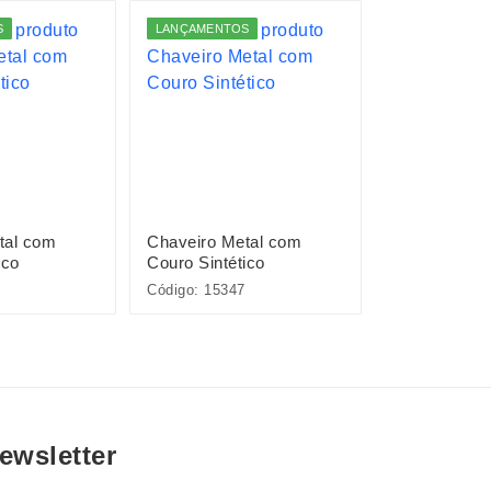
S
LANÇAMENTOS
tal com
Chaveiro Metal com
Chaveiro Plá
ico
Couro Sintético
Capivara
Código: 15347
Código: P$BR
ewsletter