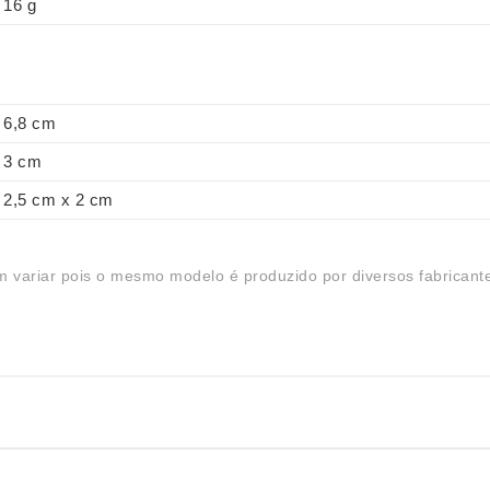
16 g
6,8 cm
3 cm
2,5 cm x 2 cm
 variar pois o mesmo modelo é produzido por diversos fabricant