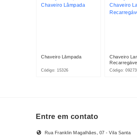
pivara
Chaveiro Lâmpada
Chaveiro La
Recarregáve
INQ130-MIS
Código: 15326
Código: 09273
Entre em contato
Rua Franklin Magalhães, 07 - Vila Santa