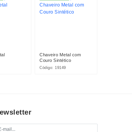
tal
Chaveiro Metal com
Chaveiro Plá
Couro Sintético
Capivara
Código: 19149
Código: P$BR
ewsletter
mail