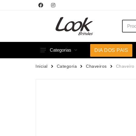
Categorias
DIA DOS PAIS
Acessórios p/ Celular
Caneca
Inicial
Categoria
Chaveiros
Chaveiro 
Acessórios para Carros
Canetas
Bar e Bebidas
Carrega
Blocos e Cadernetas
Casa
Bolsas Térmicas
Chapéu
Bonés
Chaveir
Brinquedos
Conjunt
Caixas de Som
Cooler