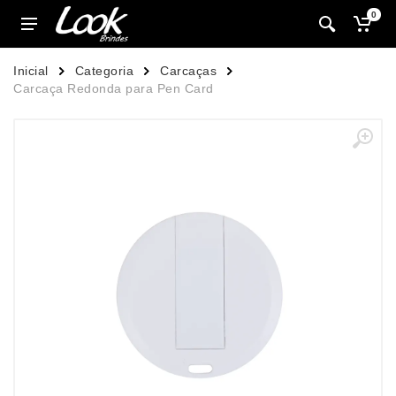
0
Inicial
Categoria
Carcaças
Carcaça Redonda para Pen Card