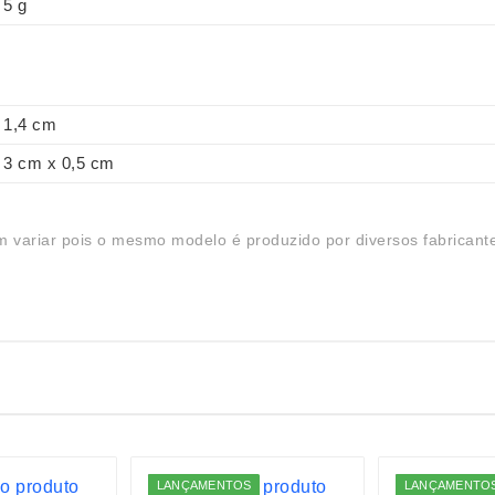
5 g
1,4 cm
3 cm x 0,5 cm
 variar pois o mesmo modelo é produzido por diversos fabricant
LANÇAMENTOS
LANÇAMENTO