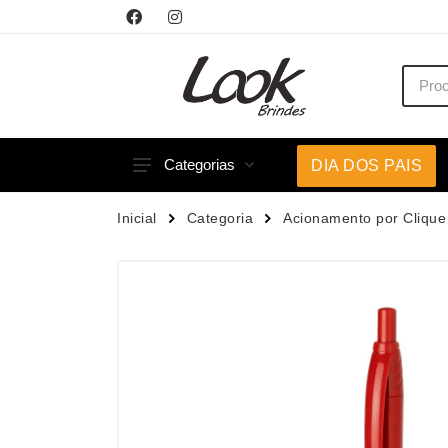
Categorias
DIA DOS PAIS
Acessórios p/ Celular
Caneca
Inicial
Categoria
Acionamento por Clique
Acessórios para Carros
Canetas
Bar e Bebidas
Carrega
Blocos e Cadernetas
Casa
Bolsas Térmicas
Chapéu
Bonés
Chaveir
Brinquedos
Conjunt
Caixas de Som
Cooler