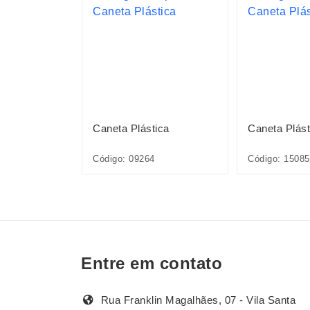
ica
Caneta Plástica
Caneta Plást
1L*CP*
Código: 09264
Código: 1508
Entre em contato
Rua Franklin Magalhães, 07 - Vila Santa