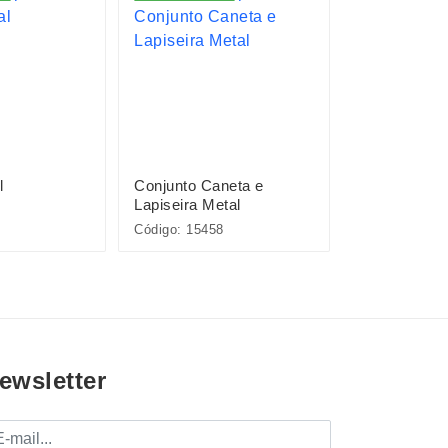
l
Conjunto Caneta e
Pacote com 
Lapiseira Metal
Plásticas
Código: 15458
Código: P@08
ewsletter
mail