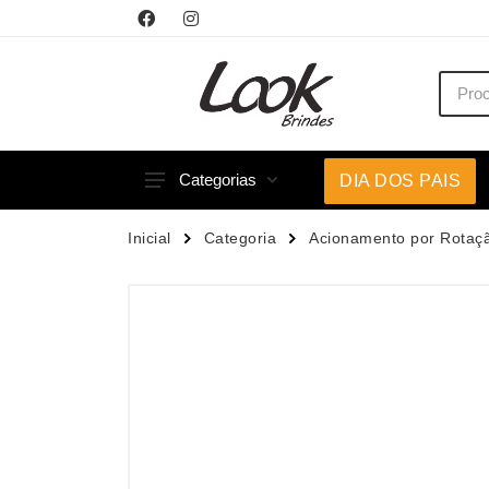
Categorias
DIA DOS PAIS
Acessórios p/ Celular
Caneca
Inicial
Categoria
Acionamento por Rotaç
Acessórios para Carros
Canetas
Bar e Bebidas
Carrega
Blocos e Cadernetas
Casa
Bolsas Térmicas
Chapéu
Bonés
Chaveir
Brinquedos
Conjunt
Caixas de Som
Cooler