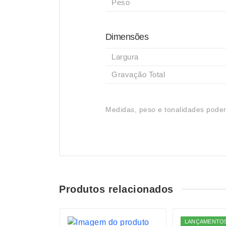
Peso
Dimensões
Largura
Gravação Total
Medidas, peso e tonalidades podem
Produtos relacionados
S
LANÇAMENTO