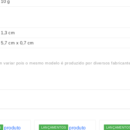
10 g
1,3 cm
5,7 cm x 0,7 cm
 variar pois o mesmo modelo é produzido por diversos fabricant
S
LANÇAMENTOS
LANÇAMENTO