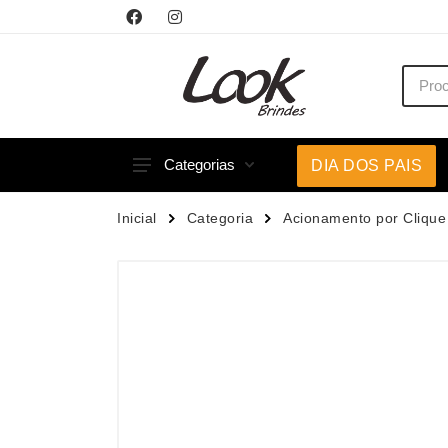
Categorias
DIA DOS PAIS
Acessórios p/ Celular
Caneca
Inicial
Categoria
Acionamento por Clique
Acessórios para Carros
Canetas
Bar e Bebidas
Carrega
Blocos e Cadernetas
Casa
Bolsas Térmicas
Chapéu
Bonés
Chaveir
Brinquedos
Conjunt
Caixas de Som
Cooler