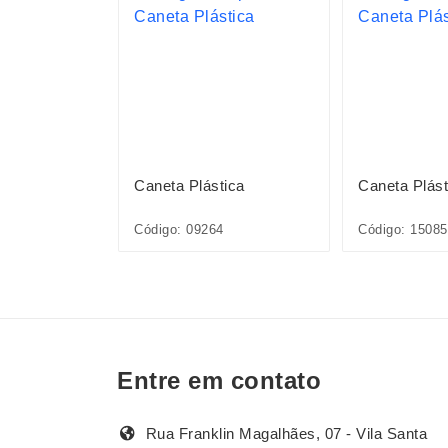
ica
Caneta Plástica
Caneta Plást
1L*CP*
Código: 09264
Código: 1508
Entre em contato
Rua Franklin Magalhães, 07 - Vila Santa