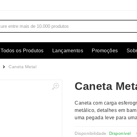
Todos os Produtos
Lançamentos
Promoções
Sob
s
Copos
Estojos
Caneta Metal
Cozinha
Ferrament
Caneta Met
dores
Cuidados Pessoais
Fones de 
Escritório
Guarda-Ch
Caneta com carga esferogr
s
Espelhos
Informática
metálico, detalhes em bam
os
Esporte
Kit Churra
uma pegada leve para uma 
os Executivos
Esporte e Jogos
Kit Queijo
Esteiras
Lanternas 
Disponibilidade:
Disponível