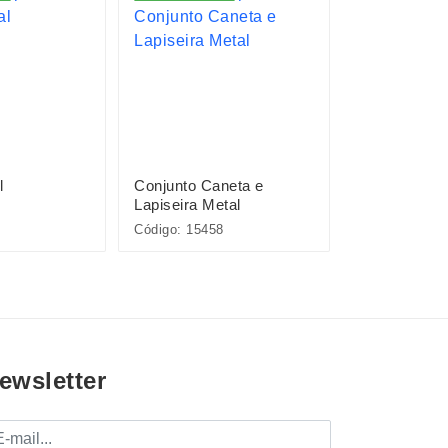
l
Conjunto Caneta e
Pacote com 
Lapiseira Metal
Plásticas
Código: 15458
Código: P@08
ewsletter
mail