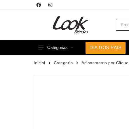
Categorias
DIA DOS PAIS
Acessórios p/ Celular
Caneca
Inicial
Categoria
Acionamento por Clique
Acessórios para Carros
Canetas
Bar e Bebidas
Carrega
Blocos e Cadernetas
Casa
Bolsas Térmicas
Chapéu
Bonés
Chaveir
Brinquedos
Conjunt
Caixas de Som
Cooler