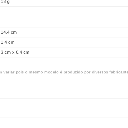
18 g
14,4 cm
1,4 cm
3 cm x 0,4 cm
 variar pois o mesmo modelo é produzido por diversos fabricant