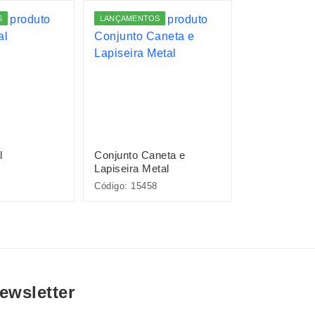
S
LANÇAMENTOS
l
Conjunto Caneta e
Pacote com 
Lapiseira Metal
Plásticas
Código: 15458
Código: P@08
ewsletter