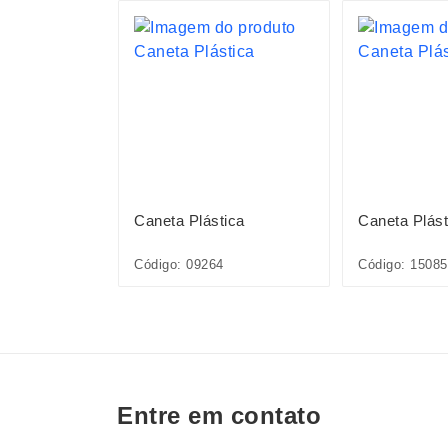
ica
Caneta Plástica
Caneta Plást
1L*CP*
Código: 09264
Código: 1508
Entre em contato