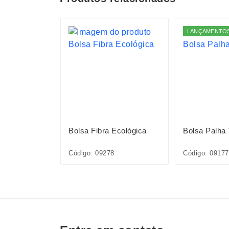
S
LANÇAMENTO
Sintético
Bolsa Fibra Ecológica
Bolsa Palha
36L
Código: 09278
Código: 09177