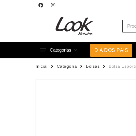
Categorias
DIA DOS PAIS
Acessórios p/ Celular
Caneca
Inicial
Categoria
Bolsas
Bolsa Esporti
Acessórios para Carros
Canetas
Bar e Bebidas
Carrega
Blocos e Cadernetas
Casa
Bolsas Térmicas
Chapéu
Bonés
Chaveir
Brinquedos
Conjunt
Caixas de Som
Cooler