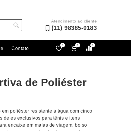
Atendimento ao cliente
(11) 98385-0183
0
0
0
re
Contato
Lápis e Lapiseiras
Nécessa
as
Leques
Pastas
tiva de Poliéster
Ouvido
Linha Ecológica
Pen Dri
uva
Linha Feminina
Petisqu
 e Telefonia
Linha Masculina
Pets
sco
Malas Mochilas Bolsas
Plaquin
s em poliéster resistente à água com cinco
Microfones
Porta C
 deles exclusivos para tênis e itens
ara encaixe em malas de viagem, bolso
e Luminárias
Moda e Estilo
Porta Re