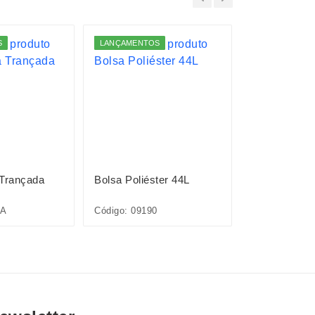
S
LANÇAMENTOS
 Trançada
Bolsa Poliéster 44L
Bolsa EVA
7A
Código: 09190
Código: 09233