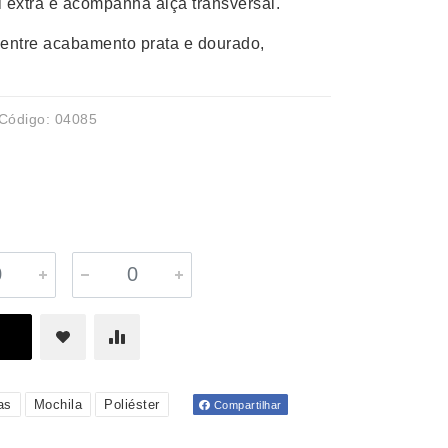
al extra e acompanha alça transversal.
 entre acabamento prata e dourado,
Código: 04085
as
Mochila
Poliéster
Compartilhar