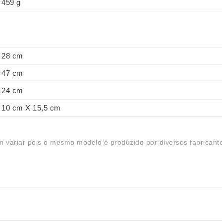
459 g
28 cm
47 cm
24 cm
10 cm X 15,5 cm
 variar pois o mesmo modelo é produzido por diversos fabricant