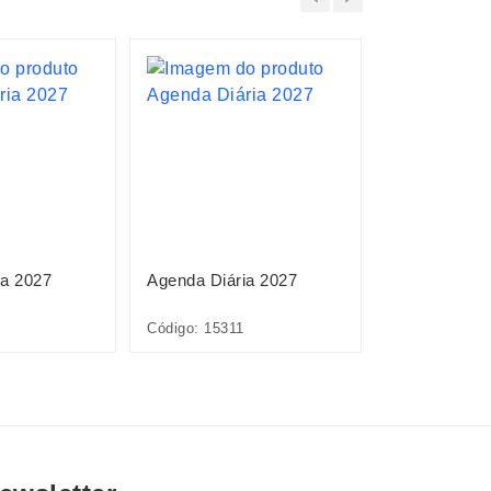
ia 2027
Agenda Diária 2027
Planner Emb
Anual 2027
Código: 15311
Código: 15095