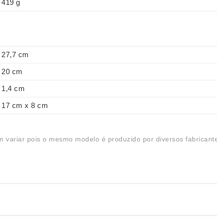
419 g
27,7 cm
20 cm
1,4 cm
17 cm x 8 cm
 variar pois o mesmo modelo é produzido por diversos fabricant