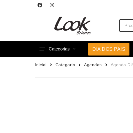
Categorias
DIA DOS PAIS
Acessórios p/ Celular
Caneca
Inicial
Categoria
Agendas
Agenda Diá
Acessórios para Carros
Canetas
Bar e Bebidas
Carrega
Blocos e Cadernetas
Casa
Bolsas Térmicas
Chapéu
Bonés
Chaveir
Brinquedos
Conjunt
Caixas de Som
Cooler