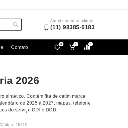
Atendimento ao cliente
(11) 98385-0183
0
0
0
re
Contato
Lápis e Lapiseiras
Nécessa
as
Leques
Pastas
ria 2026
Ouvido
Linha Ecológica
Pen Dri
uva
Linha Feminina
Petisqu
o sintético. Contém fita de cetim marca
 e Telefonia
Linha Masculina
Pets
alendário de 2025 à 2027, mapas, telefone
sco
Malas Mochilas Bolsas
Plaquin
igos do serviço DDI e DDD.
Microfones
Porta C
e Luminárias
Moda e Estilo
Porta Re
Código: 15110