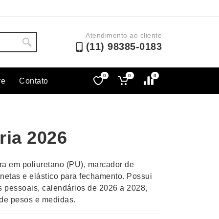
Atendimento ao cliente
(11) 98385-0183
0
0
0
re
Contato
Lápis e Lapiseiras
Nécessa
as
Leques
Pastas
ria 2026
Ouvido
Linha Ecológica
Pen Dri
uva
Linha Feminina
Petisqu
a em poliuretano (PU), marcador de
 e Telefonia
Linha Masculina
Pets
netas e elástico para fechamento. Possui
sco
Malas Mochilas Bolsas
Plaquin
 pessoais, calendários de 2026 a 2028,
Microfones
Porta C
s de pesos e medidas.
e Luminárias
Moda e Estilo
Porta Re