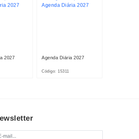
ia 2027
Agenda Diária 2027
Planner Emb
Anual 2027
Código: 15311
Código: 15095
ewsletter
mail