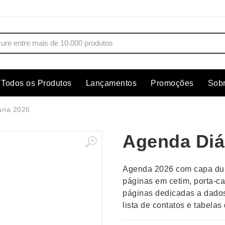
Todos os Produtos
Lançamentos
Promoções
Sob
s
Copos
Estojos
ria 2026
Cozinha
Ferrament
Agenda Diá
dores
Cuidados Pessoais
Fones de 
Escritório
Guarda-Ch
Agenda 2026 com capa dur
s
Espelhos
Informática
páginas em cetim, porta-ca
os
Esporte
Kit Churra
páginas dedicadas a dados
os Executivos
Esporte e Jogos
Kit Queijo
lista de contatos e tabela
Esteiras
Lanternas 