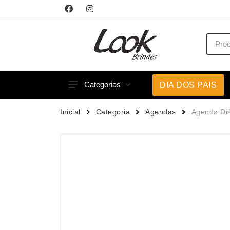
Categorias
DIA DOS PAIS
Acessórios p/ Celular
Caneca
Inicial
Categoria
Agendas
Agenda Diá
Acessórios para Carros
Canetas
Bar e Bebidas
Carrega
Blocos e Cadernetas
Casa
Bolsas Térmicas
Chapéu
Bonés
Chaveir
Brinquedos
Conjunt
Caixas de Som
Cooler