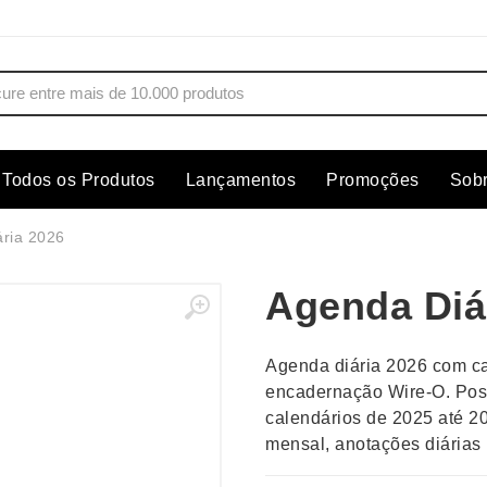
Todos os Produtos
Lançamentos
Promoções
Sob
s
Copos
Estojos
ria 2026
Cozinha
Ferrament
Agenda Diá
dores
Cuidados Pessoais
Fones de 
Escritório
Guarda-Ch
Agenda diária 2026 com ca
s
Espelhos
Informática
encadernação Wire-O. Pos
os
Esporte
Kit Churra
calendários de 2025 até 2
os Executivos
Esporte e Jogos
Kit Queijo
mensal, anotações diárias 
Esteiras
Lanternas 