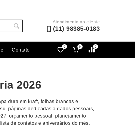
Atendimento ao cliente
(11) 98385-0183
0
0
0
re
Contato
Lápis e Lapiseiras
Nécessa
as
Leques
Pastas
ria 2026
Ouvido
Linha Ecológica
Pen Dri
uva
Linha Feminina
Petisqu
pa dura em kraft, folhas brancas e
 e Telefonia
Linha Masculina
Pets
sui páginas dedicadas a dados pessoais,
sco
Malas Mochilas Bolsas
Plaquin
027, orçamento pessoal, planejamento
Microfones
Porta C
lista de contatos e aniversários do mês.
e Luminárias
Moda e Estilo
Porta Re