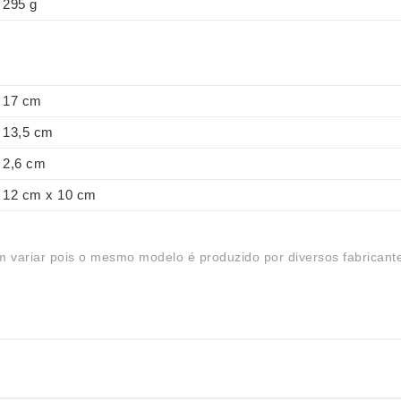
295 g
17 cm
13,5 cm
2,6 cm
12 cm x 10 cm
 variar pois o mesmo modelo é produzido por diversos fabricant