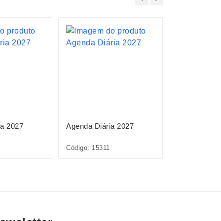
ia 2027
Agenda Diária 2027
Planner Emb
Anual 2027
Código: 15311
Código: 15095