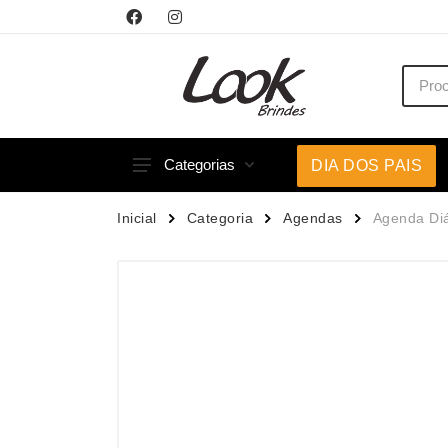
Categorias
DIA DOS PAIS
Acessórios p/ Celular
Caneca
Inicial
Categoria
Agendas
Agenda Diá
Acessórios para Carros
Canetas
Bar e Bebidas
Carrega
Blocos e Cadernetas
Casa
Bolsas Térmicas
Chapéu
Bonés
Chaveir
Brinquedos
Conjunt
Caixas de Som
Cooler