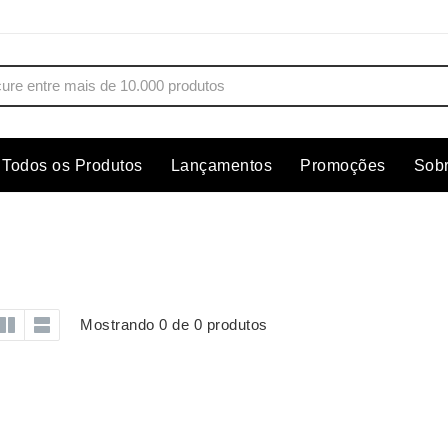
Todos os Produtos
Lançamentos
Promoções
Sob
s
Copos
Estojos
Cozinha
Ferrament
dores
Cuidados Pessoais
Fones de 
Escritório
Guarda-Ch
Mostrando 0 de 0 produtos
s
Espelhos
Informática
os
Esporte
Kit Churra
os Executivos
Esporte e Jogos
Kit Queijo
Esteiras
Lanternas 