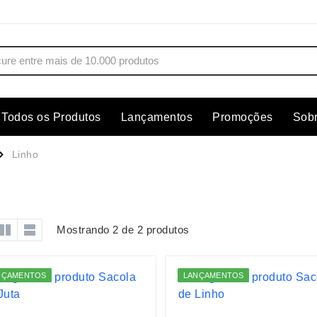
Todos os Produtos
Lançamentos
Promoções
Sob
s
Copos
Estojos
Linho
Cozinha
Ferrament
dores
Cuidados Pessoais
Fones de 
Escritório
Guarda-Ch
Mostrando 2 de 2 produtos
s
Espelhos
Informática
os
Esporte
Kit Churra
NÇAMENTOS
LANÇAMENTOS
os Executivos
Esporte e Jogos
Kit Queijo
Esteiras
Lanternas 